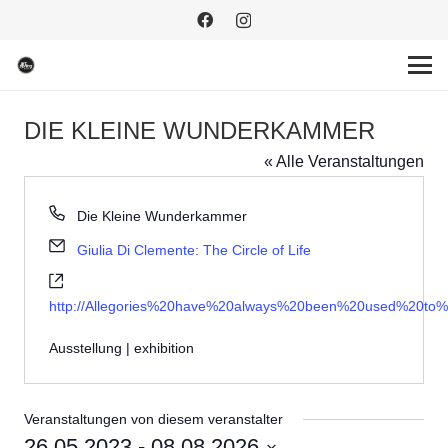
DIE KLEINE WUNDERKAMMER
« Alle Veranstaltungen
Telefon
Die Kleine Wunderkammer
Email
Giulia Di Clemente: The Circle of Life
Webseite
http://Allegories%20have%20always%20been%20used%20t
Ausstellung | exhibition
Veranstaltungen von diesem veranstalter
26.05.2023
 - 
08.08.2026