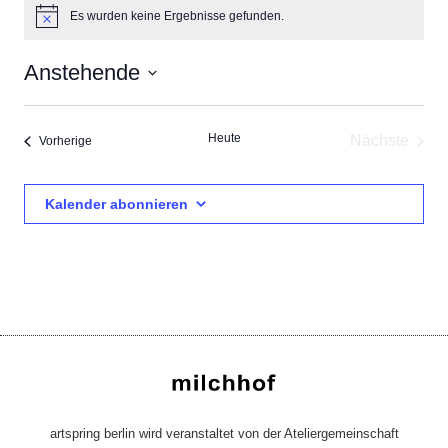
Es wurden keine Ergebnisse gefunden.
Hinweis
Anstehende
Datum
wählen.
Heute
Nächste
Veranstaltungen
Vorherige
Veransta
Kalender abonnieren
artspring berlin wird veranstaltet von der Ateliergemeinschaft