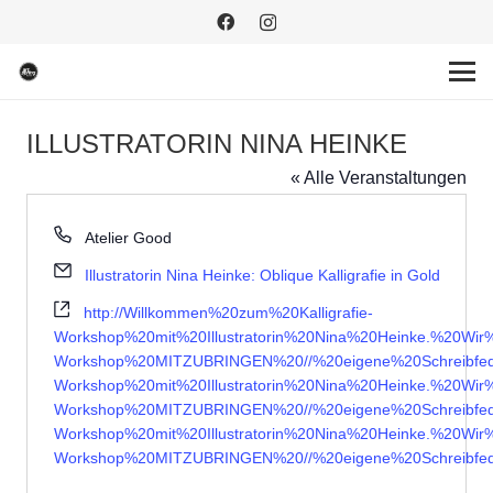
ILLUSTRATORIN NINA HEINKE
« Alle Veranstaltungen
Telefon
Atelier Good
Email
Illustratorin Nina Heinke: Oblique Kalligrafie in Gold
Webseite
http://Willkommen%20zum%20Kalligrafie-
Workshop%20mit%20Illustratorin%20Nina%20Heinke.%20W
Workshop%20MITZUBRINGEN%20//%20eigene%20Schreibfede
Workshop%20mit%20Illustratorin%20Nina%20Heinke.%20W
Workshop%20MITZUBRINGEN%20//%20eigene%20Schreibfede
Workshop%20mit%20Illustratorin%20Nina%20Heinke.%20W
Workshop%20MITZUBRINGEN%20//%20eigene%20Schreibfede