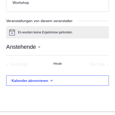
Workshop
Veranstaltungen von diesem veranstalter
Es wurden keine Ergebnisse gefunden.
Hinweis
Anstehende
Datum
wählen.
Heute
Vorherige
Nächste
Veranstaltungen
Veransta
Kalender abonnieren