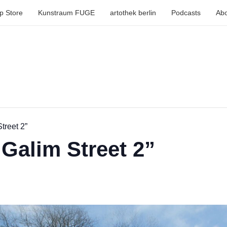
p Store
Kunstraum FUGE
artothek berlin
Podcasts
Abo
treet 2”
 Galim Street 2”