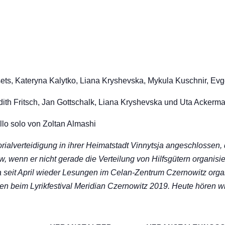
ets, Kateryna Kalytko,
Liana Kryshevska
, Mykula Kuschnir, Ev
ith Fritsch, Jan Gottschalk,
Liana Kryshevska
und Uta Ackerm
ello solo von Zoltan Almashi
torialverteidigung in ihrer Heimatstadt Vinnytsja angeschlossen, 
, wenn er nicht gerade die Verteilung von Hilfsgütern organisier
eit April wieder Lesungen im Celan-Zentrum Czernowitz organi
ten beim Lyrikfestival Meridian Czernowitz 2019. Heute hören w