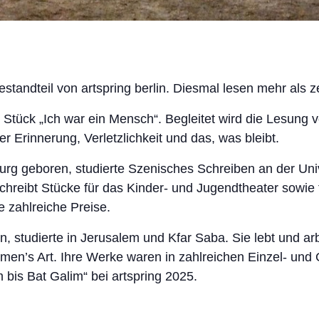
estandteil von artspring berlin. Diesmal lesen mehr als 
m Stück „Ich war ein Mensch“. Begleitet wird die Lesun
Erinnerung, Verletzlichkeit und das, was bleibt.
g geboren, studierte Szenisches Schreiben an der Univer
ie schreibt Stücke für das Kinder- und Jugendtheater sow
e zahlreiche Preise.
studierte in Jerusalem und Kfar Saba. Sie lebt und arbe
men’s Art. Ihre Werke waren in zahlreichen Einzel- und 
bis Bat Galim“ bei artspring 2025.