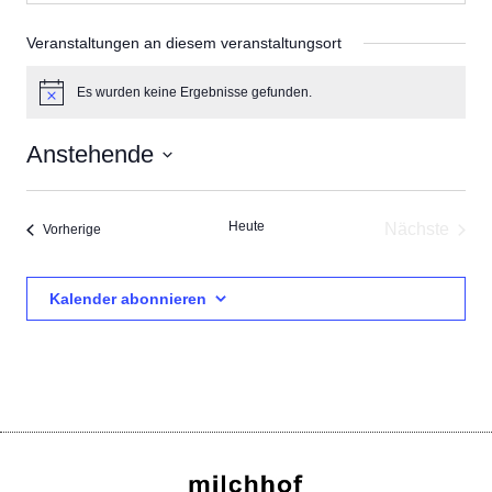
Veranstaltungen an diesem veranstaltungsort
Es wurden keine Ergebnisse gefunden.
Hinweis
Anstehende
Datum
wählen.
Heute
Nächste
Veranstaltungen
Vorherige
Veransta
Kalender abonnieren