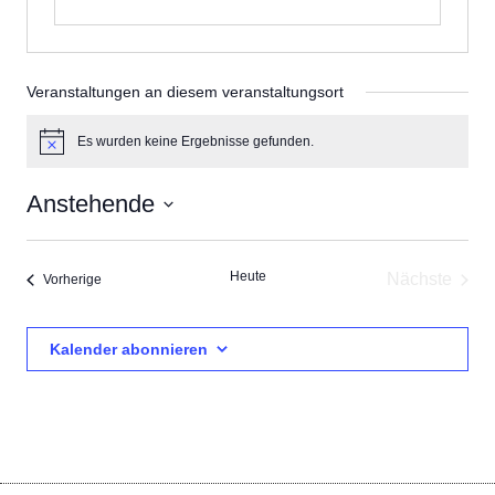
Veranstaltungen an diesem veranstaltungsort
Es wurden keine Ergebnisse gefunden.
Hinweis
Anstehende
Datum
wählen.
Heute
Nächste
Veranstaltungen
Vorherige
Veransta
Kalender abonnieren