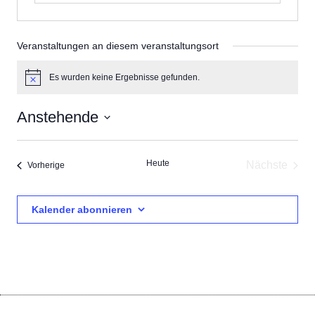
Veranstaltungen an diesem veranstaltungsort
Es wurden keine Ergebnisse gefunden.
Hinweis
Anstehende
Datum
wählen.
Heute
Nächste
Veranstaltungen
Vorherige
Veransta
Kalender abonnieren