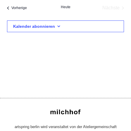
wählen.
Heute
Nächste
Veranstaltungen
Vorherige
Veransta
Kalender abonnieren
artspring berlin wird veranstaltet von der Ateliergemeinschaft