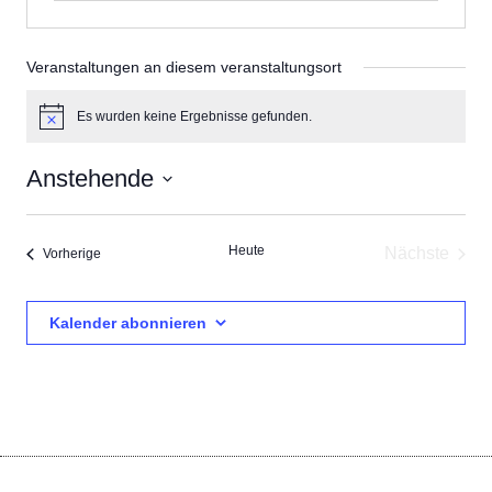
Veranstaltungen an diesem veranstaltungsort
Es wurden keine Ergebnisse gefunden.
Hinweis
Anstehende
Datum
wählen.
Heute
Nächste
Veranstaltungen
Vorherige
Veransta
Kalender abonnieren