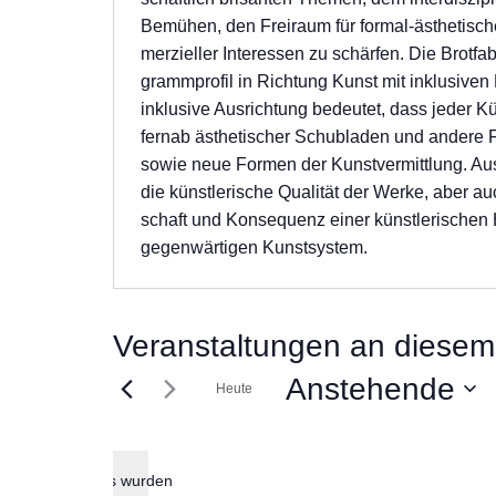
Bemü­hen, den Frei­raum für formal-ästhetische
mer­zi­el­ler Inter­es­sen zu schär­fen. Die Brot­fa­b
gramm­pro­fil in Rich­tung Kunst mit inklu­si­ven 
inklu­si­ve Aus­rich­tung bedeu­tet, dass jeder K
fern­ab ästhe­ti­scher Schub­la­den und ande­r
sowie neue For­men der Kunst­ver­mitt­lung. Aus­w
die künst­le­ri­sche Qua­li­tät der Wer­ke, aber a
schaft und Kon­se­quenz einer künst­le­ri­schen 
gegen­wär­ti­gen Kunst­sys­tem.
Veranstaltungen an diesem 
Anstehende
Heute
Datum
wählen.
Es wurden