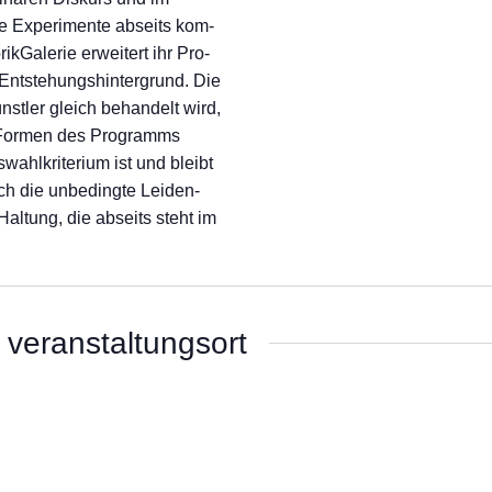
 Expe­ri­men­te abseits kom­
rik­Ga­le­rie erwei­tert ihr Pro­
Ent­ste­hungs­hin­ter­grund. Die
ünst­ler gleich behan­delt wird,
e For­men des Pro­gramms
ahl­kri­te­ri­um ist und bleibt
uch die unbe­ding­te Lei­den­
Hal­tung, die abseits steht im
veranstaltungsort