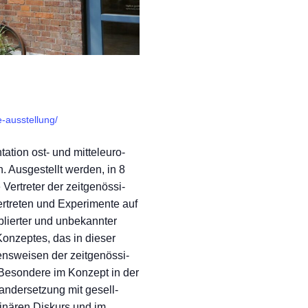
e-ausstellung/
a­ti­on ost- und mit­tel­eu­ro­
. Aus­ge­stellt wer­den, in 8
er­tre­ter der zeit­ge­nös­si­
­tre­ten und Expe­ri­men­te auf
ier­ter und unbe­kann­ter
Kon­zep­tes, das in die­ser
hens­wei­sen der zeit­ge­nös­si­
 Beson­de­re im Kon­zept in der
­an­der­set­zung mit gesell­
li­nä­ren Dis­kurs und im