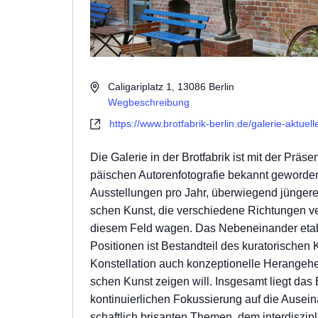
Adresse
Caligariplatz 1, 13086 Berlin
Wegbeschreibung
Webseite
https://www.brotfabrik-berlin.de/galerie-aktuell
Die Galerie in der Brot­fa­brik­ ist mit der Prä­sen­t
päi­schen Autoren­fo­to­gra­fie bekannt gewor­den
Aus­stel­lun­gen pro Jahr, über­wie­gend jün­ge­re V
schen Kunst, die ver­schie­de­ne Rich­tun­gen ver
die­sem Feld wagen. Das Neben­ein­an­der eta­bl
Posi­tio­nen ist Bestand­teil des kura­to­ri­schen 
Kon­stel­la­ti­on auch kon­zep­tio­nel­le Her­an­ge­
schen Kunst zei­gen will. Ins­ge­samt liegt das
kon­ti­nu­ier­li­chen Fokus­sie­rung auf die Aus­ein
schaft­lich bri­san­ten The­men, dem inter­dis­zi­p