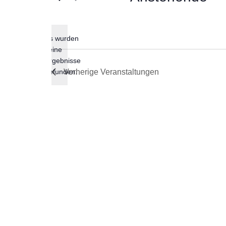
Datum
wählen.
Es wurden
keine
Hinweis
Ergebnisse
gefunden.
Vorherige
Veranstaltungen