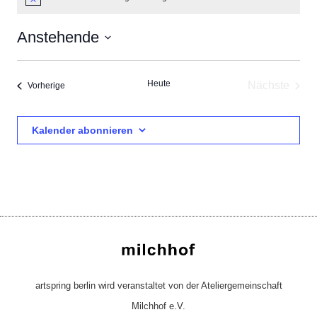
Hinweis
Anstehende
Datum
wählen.
Heute
Nächste
Veranstaltungen
Vorherige
Veransta
Kalender abonnieren
artspring berlin wird veranstaltet von der Ateliergemeinschaft
Milchhof e.V.