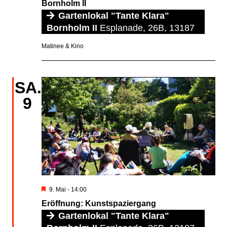
Bornholm II
Gartenlokal "Tante Klara"
Bornholm II
Esplanade, 26B, 13187
Matinee & Kino
SA.
9
Hervorgehoben
9. Mai - 14:00
Eröffnung: Kunstspaziergang
Gartenlokal "Tante Klara"