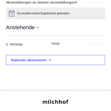
Veranstaltungen an diesem veranstaltungsort
Es wurden keine Ergebnisse gefunden.
Hinweis
Anstehende
Datum
wählen.
Heute
Nächste
Veranstaltungen
Vorherige
Veransta
Kalender abonnieren