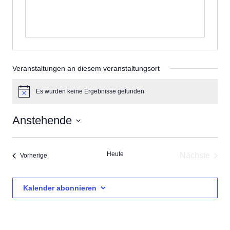
Veranstaltungen an diesem veranstaltungsort
Es wurden keine Ergebnisse gefunden.
Hinweis
Anstehende
Datum
wählen.
Heute
Nächste
Veranstaltungen
Vorherige
Veransta
Kalender abonnieren