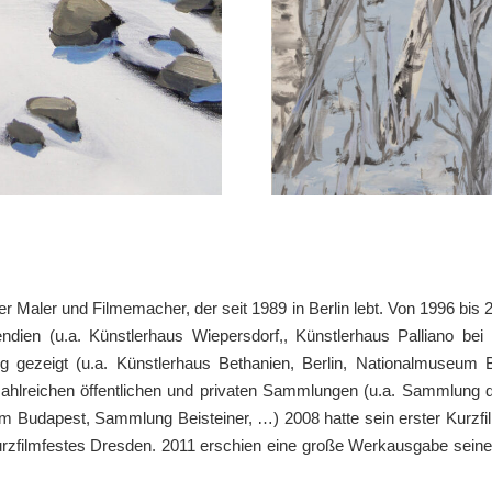
her Maler und Filmemacher, der seit 1989 in Berlin lebt. Von 1996 bis 
endien (u.a. Künstlerhaus Wiepersdorf,, Künstlerhaus Palliano b
ng gezeigt (u.a. Künstlerhaus Bethanien, Berlin, Nationalmuseum B
 zahlreichen öffentlichen und privaten Sammlungen (u.a. Sammlung
Budapest, Sammlung Beisteiner, …) 2008 hatte sein erster Kurzfi
ilmfestes Dresden. 2011 erschien eine große Werkausgabe seiner 