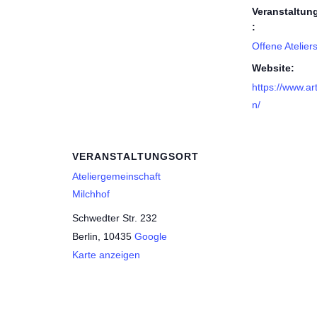
Veranstaltun
:
Offene Atelier
Website:
https://www.art
n/
VERANSTALTUNGSORT
Ateliergemeinschaft
Milchhof
Schwedter Str. 232
Berlin
,
10435
Google
Karte anzeigen