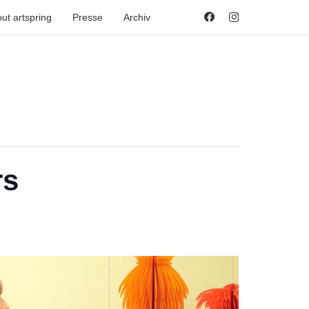
ut artspring
Presse
Archiv
rs